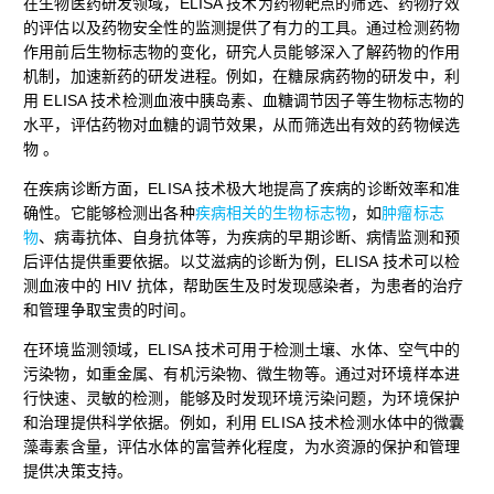
在生物医药研发领域，ELISA 技术为药物靶点的筛选、药物疗效
的评估以及药物安全性的监测提供了有力的工具。通过检测药物
作用前后生物标志物的变化，研究人员能够深入了解药物的作用
机制，加速新药的研发进程。例如，在糖尿病药物的研发中，利
用 ELISA 技术检测血液中胰岛素、血糖调节因子等生物标志物的
水平，评估药物对血糖的调节效果，从而筛选出有效的药物候选
物 。
在疾病诊断方面，ELISA 技术极大地提高了疾病的诊断效率和准
确性。它能够检测出各种
疾病相关的生物标志物
，如
肿瘤标志
物
、病毒抗体、自身抗体等，为疾病的早期诊断、病情监测和预
后评估提供重要依据。以艾滋病的诊断为例，ELISA 技术可以检
测血液中的 HIV 抗体，帮助医生及时发现感染者，为患者的治疗
和管理争取宝贵的时间。
在环境监测领域，ELISA 技术可用于检测土壤、水体、空气中的
污染物，如重金属、有机污染物、微生物等。通过对环境样本进
行快速、灵敏的检测，能够及时发现环境污染问题，为环境保护
和治理提供科学依据。例如，利用 ELISA 技术检测水体中的微囊
藻毒素含量，评估水体的富营养化程度，为水资源的保护和管理
提供决策支持。