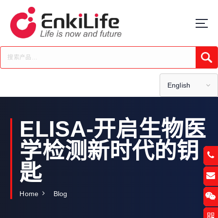
S
k
i
p
t
Submi
o
c
o
English
n
t
e
ELISA-开启生物医
n
t
学检测新时代的钥
匙
Home
Blog