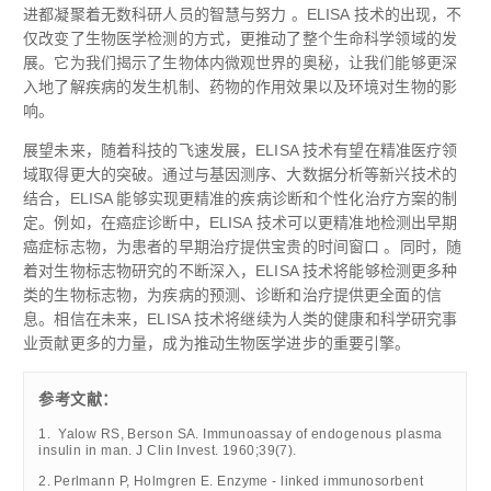
进都凝聚着无数科研人员的智慧与努力 。ELISA 技术的出现，不
仅改变了生物医学检测的方式，更推动了整个生命科学领域的发
展。它为我们揭示了生物体内微观世界的奥秘，让我们能够更深
入地了解疾病的发生机制、药物的作用效果以及环境对生物的影
响。
展望未来，随着科技的飞速发展，ELISA 技术有望在精准医疗领
域取得更大的突破。通过与基因测序、大数据分析等新兴技术的
结合，ELISA 能够实现更精准的疾病诊断和个性化治疗方案的制
定。例如，在癌症诊断中，ELISA 技术可以更精准地检测出早期
癌症标志物，为患者的早期治疗提供宝贵的时间窗口 。同时，随
着对生物标志物研究的不断深入，ELISA 技术将能够检测更多种
类的生物标志物，为疾病的预测、诊断和治疗提供更全面的信
息。相信在未来，ELISA 技术将继续为人类的健康和科学研究事
业贡献更多的力量，成为推动生物医学进步的重要引擎。
参考文献：
1.
Yalow RS, Berson SA. Immunoassay of endogenous plasma
insulin in man. J Clin Invest. 1960;39(7).
2.
Perlmann P, Holmgren E. Enzyme - linked immunosorbent