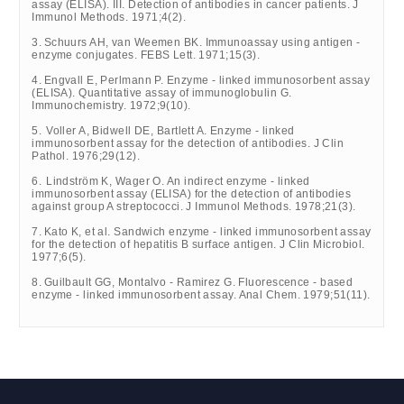
assay (ELISA). III. Detection of antibodies in cancer patients. J
Immunol Methods. 1971;4(2).
3.
Schuurs AH, van Weemen BK. Immunoassay using antigen -
enzyme conjugates. FEBS Lett. 1971;15(3).
4.
Engvall E, Perlmann P. Enzyme - linked immunosorbent assay
(ELISA). Quantitative assay of immunoglobulin G.
Immunochemistry. 1972;9(10).
5.
Voller A, Bidwell DE, Bartlett A. Enzyme - linked
immunosorbent assay for the detection of antibodies. J Clin
Pathol. 1976;29(12).
6.
Lindström K, Wager O. An indirect enzyme - linked
immunosorbent assay (ELISA) for the detection of antibodies
against group A streptococci. J Immunol Methods. 1978;21(3).
7.
Kato K, et al. Sandwich enzyme - linked immunosorbent assay
for the detection of hepatitis B surface antigen. J Clin Microbiol.
1977;6(5).
8.
Guilbault GG, Montalvo - Ramirez G. Fluorescence - based
enzyme - linked immunosorbent assay. Anal Chem. 1979;51(11).