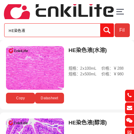
S
k
i
p
t
Submit
Fil
o
c
ter
o
HE染色液(水溶)
n
t
规格：2x100mL 价格：￥288
e
规格：2x500mL 价格：￥980
n
t
Copy
Datasheet
HE染色液(醇溶)