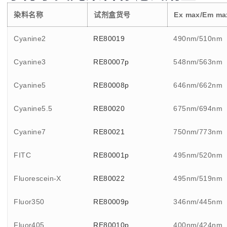
染料名称
试剂盒货号
Ex max/Em ma
Cyanine2
RE80019
490nm/510nm
Cyanine3
RE80007p
548nm/563nm
Cyanine5
RE80008p
646nm/662nm
Cyanine5.5
RE80020
675nm/694nm
Cyanine7
RE80021
750nm/773nm
FITC
RE80001p
495nm/520nm
Fluorescein-X
RE80022
495nm/519nm
Fluor350
RE80009p
346nm/445nm
Fluor405
RE80010p
400nm/424nm