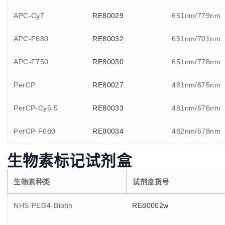
APC-Cy7
RE80029
651nm/779nm
APC-F680
RE80032
651nm/701nm
APC-F750
RE80030
651nm/778nm
PerCP
RE80027
481nm/675nm
PerCP-Cy5.5
RE80033
481nm/676nm
PerCP-F680
RE80034
482nm/678nm
生物素标记试剂盒
生物素种类
试剂盒货号
NHS-PEG4-Biotin
RE80002w