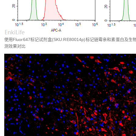
使用Fluor647标记试剂盒(SKU:RE80014p)标记链霉亲和素蛋白及生物
测效果对比