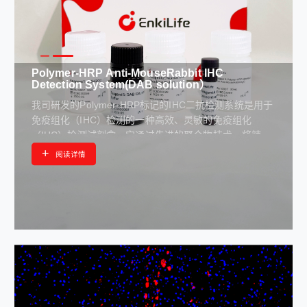
Polymer-HRP Anti-MouseRabbit IHC
Detection System(DAB solution）
我司研发的Polymer-HRP标记的IHC二抗检测系统是用于
免疫组化（IHC）检测的一种高效、灵敏的免疫组化
（IHC）检测试剂盒。它通过先进的聚合物技术，将辣根
过氧化物酶（HRP）与特异性抗体结合，形成稳定的聚合
+
阅读详情
物复合物，显著提高了检测的灵敏度和特异性，适用于多
种组织类型和抗原的免疫组化染色。