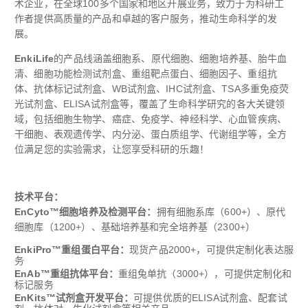
术企业，在全球100多个国家和地区开展业务，致力于为科研工
作者提供高质量的产品和卓越的客户服务，推动生命科学的发
展。
EnkiLife
的产品线涵盖细胞系、原代细胞、细胞培养基、胎牛血
清、细胞功能检测试剂盒、重组靶点蛋白、细胞因子、重组抗
体、抗体标记试剂盒、WB试剂盒、IHC试剂盒、TSA多重免疫荧
光试剂盒、ELISA试剂盒等，覆盖了生命科学研究的各大关键领
域，包括细胞生物学、癌症、免疫学、神经科学、心血管疾病、
干细胞、表观遗传学、内分泌、蛋白质组学、代谢组学等，全方
位满足您的实验需求，让您享受科研的乐趣！
技术平台：
EnCyto™细胞培养及检测平台：
拥有细胞系库（600+）、原代
细胞库（1200+）、基础培养基和完全培养基（2300+）
EnkiPro™重组蛋白平台：
现货产品2000+，可提供定制化表达服
务
EnAb™重组抗体平台：
重组兔单抗（3000+），可提供定制化和
标记服务
EnKits™试剂盒开发平台：
可提供优质的ELISA试剂盒、配套试