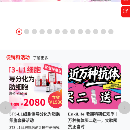
促销和活动
了解更多
体
3T3-L1细胞诱导分化为脂肪
EnkiLife 暑期科研狂欢季｜
试
细胞套餐活动
万种抗体买二送一，实验囤
货正当时
表
3T3-L1细胞成脂诱导模型是探究