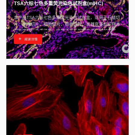
TSA六标七色多重荧光染色试剂盒(mIHC)
本产品TSA六标七色多重荧光染色试剂盒，适用于石蜡切
片、冰冻切片、细胞爬片、细胞涂片、类器官等组织样本
的免疫荧光多重染色，尤其适用于相同来源一抗的多重荧
光免疫标记，也可用于不同来源抗体的多重荧光免疫标
+
阅读详情
记。