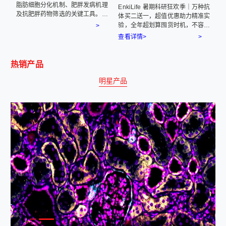
9
脂肪细胞分化机制、肥胖发病机理
定抗
EnkiLife 暑期科研狂欢季｜万种抗
及抗肥胖药物筛选的关键工具。本
体买二送一，超值优惠助力精准实
套餐为3T3-L1小鼠胚胎成纤维细
验
验，全年超划算囤货时机，不容错
>
胞量身打造专属成脂诱导分化培养
过！
查看详情>
>
基，针对该细胞特性优化分化试剂
配方，可显著提升其成脂分化效
果。
热销产品
明星产品