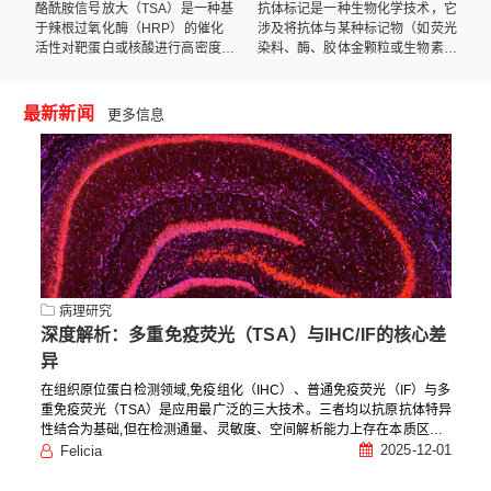
/
酪酰胺信号放大（TSA）是一种基
抗体标记是一种生物化学技术，它
E
能
于辣根过氧化酶（HRP）的催化
涉及将抗体与某种标记物（如荧光
标
活性对靶蛋白或核酸进行高密度原
染料、酶、胶体金颗粒或生物素）
位标记的酶学检测方法。原理为酪
结合，以便在实验中检测和定位特
胺Tyramide的过氧化物酶反应
定的抗原。
（已标记荧光的酪胺在HRP催化
最新新闻
更多信息
H2O2下形成共价键结合位点）产
生的大量酶促产物与目标蛋白的酪
氨酸残基共价结合，从而使目标蛋
白标记上特异的荧光。
病理研究
深度解析：多重免疫荧光（TSA）与IHC/IF的核心差
异
在组织原位蛋白检测领域,免疫组化（IHC）、普通免疫荧光（IF）与多
重免疫荧光（TSA）是应用最广泛的三大技术。三者均以抗原抗体特异
性结合为基础,但在检测通量、灵敏度、空间解析能力上存在本质区别,
直接决定了其在科研与临床场景中的适用范围。本文将从技术核心、
5
2025-12-01
Felicia
关键性能、适用场景三大维度,系统拆解三者的差异,为实验设计与技术
选型提供精准参考。