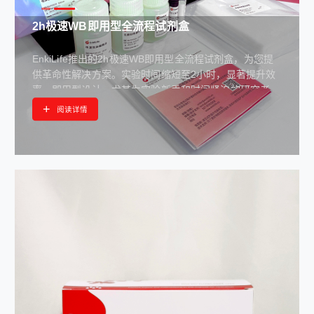
2h极速WB即用型全流程试剂盒
EnkiLife推出的2h极速WB即用型全流程试剂盒，为您提
供革命性解决方案。实验时间缩短至2小时，显著提升效
率。即用型设计，尤其为实验新手和时间紧迫的研究者带
来突破性的便捷选择。
+
阅读详情