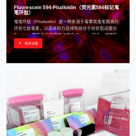
Fluorescein 594-Phalloidin（荧光素594标记鬼
笔环肽）
鬼笔环肽（Phalloidin）是一种来源于毒蕈类鬼笔鹅膏的
环状七肽毒素，以高亲和力选择性结合于丝状肌动蛋白
F-actin，而不会与单体肌动蛋白 G-actin 结合，通常用来
标记组织切片，细胞培养物或无细胞体 系中的 F-actin，
+
阅读详情
从而对 F-actin 进行定性和定量分析。