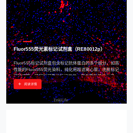
Fluor555荧光素标记试剂盒（RE80012p）
Fluor555标记试剂盒包含标记抗体蛋白的多个组分，如高
性能的Fluor555荧光染料，纯化用超滤离心管，洗脱标记
缓冲液等，可轻松可靠地标记抗体、蛋白质和其他分子，
以便用作荧光探针
+
阅读详情