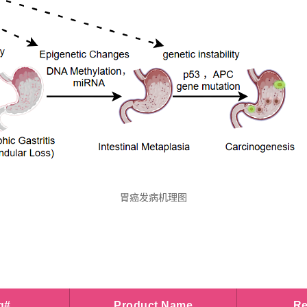
胃癌发病机理图
g#
Product Name
Re