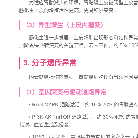
为适应胃酸减少的环境，胃黏膜上皮被肠型上皮替代
肠化生上皮的增殖活性更高，更易积累突变；
（3）异型增生（上皮内瘤变）
肠化生进一步发展，上皮细胞出现形态和结构异常（
此阶段是逆转癌变的关键节点，若未干预，约 5%-10%
3. 分子遗传异常
随着黏膜损伤的累积，胃黏膜细胞逐渐出现基因突
（1）基因突变与驱动通路异常
• RAS-MAPK 通路激活：约 10%-20% 的
• PI3K-AKT-mTOR 通路激活：约 30%-4
代谢、血管生成及侵袭；
• TP53 基因突变：胃腺癌中最常见的突变之一（发