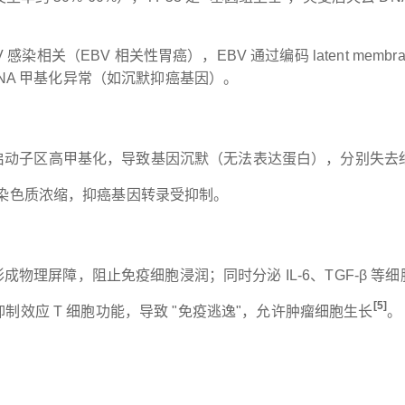
感染相关（EBV 相关性胃癌），EBV 通过编码 latent membrane
DNA 甲基化异常（如沉默抑癌基因）。
LH1的启动子区高甲基化，导致基因沉默（无法表达蛋白），分别失去
致染色质浓缩，抑癌基因转录受抑制。
分，形成物理屏障，阻止免疫细胞浸润；同时分泌 IL-6、TGF-β
[5]
-β，抑制效应 T 细胞功能，导致 "免疫逃逸"，允许肿瘤细胞生长
。