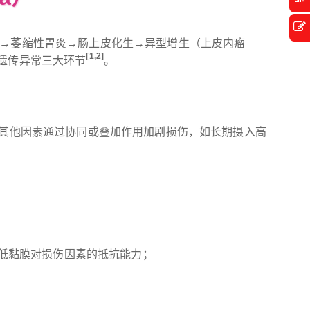
症→萎缩性胃炎→肠上皮化生→异型增生（上皮内瘤
[1,2]
遗传异常三大环节
。
，其他因素通过协同或叠加作用加剧损伤，如长期摄入高
降低黏膜对损伤因素的抵抗能力；