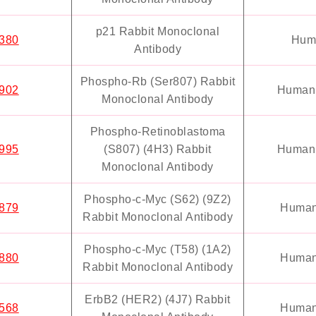
p21 Rabbit Monoclonal
380
Hum
Antibody
Phospho-Rb (Ser807) Rabbit
902
Human,
Monoclonal Antibody
Phospho-Retinoblastoma
995
(S807) (4H3) Rabbit
Human,
Monoclonal Antibody
Phospho-c-Myc (S62) (9Z2)
879
Human
Rabbit Monoclonal Antibody
Phospho-c-Myc (T58) (1A2)
880
Human
Rabbit Monoclonal Antibody
ErbB2 (HER2) (4J7) Rabbit
568
Human