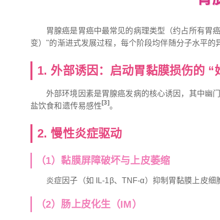
胃腺癌是胃癌中最常见的病理类型（约占所有胃癌
变）"的渐进式发展过程，每个阶段均伴随分子水平的
1. 外部诱因：启动胃黏膜损伤的 “
外部环境因素是胃腺癌发病的核心诱因，其中幽门
[3
]
盐饮食和遗传易感性
。
2. 慢性炎症驱动
（1）黏膜屏障破坏与上皮萎缩
炎症因子（如 IL-1β、TNF-α）抑制胃黏
（2）肠上皮化生（IM）