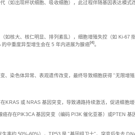
（如出现杯状细胞、吸收细胞），此过程伴随基因表达模式改变（
如核大、核仁明显、排列紊乱），细胞增殖失控（如 Ki-67 
[4]
 的中重度异型增生会在 5 年内进展为腺癌
。
变、染色体异常、表观遗传改变，最终导致细胞获得 "无限增殖
胃腺癌存在KRAS 或 NRAS 基因突变，导致通路持续激活，促进细
0% 的胃腺癌存在PIK3CA 基因突变（编码 PI3K 催化亚基）或PT
生率约 50%-60%），TP53 是 "基因组卫士"，突变后失