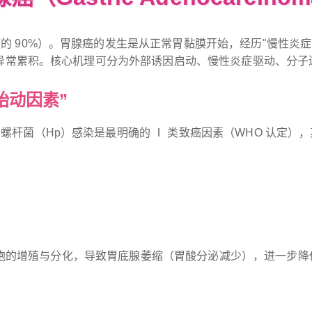
的 90%）。胃腺癌的发生是从正常胃黏膜开始，经历"慢性炎
异常累积。核心机理可分为外部诱因启动、慢性炎症驱动、分子
始动因素”
螺杆菌（Hp）感染是最明确的 Ⅰ 类致癌因素（WHO 认定）
膜上皮细胞的增殖与分化，导致胃底腺萎缩（胃酸分泌减少），进一步