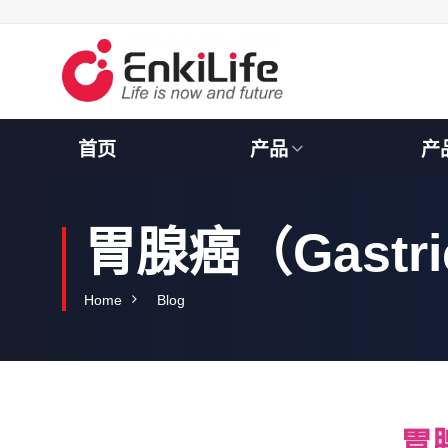
S
k
i
p
t
o
c
首页
产品
产
o
n
t
e
胃腺癌（Gastric
n
t
Home
Blog
胃腺