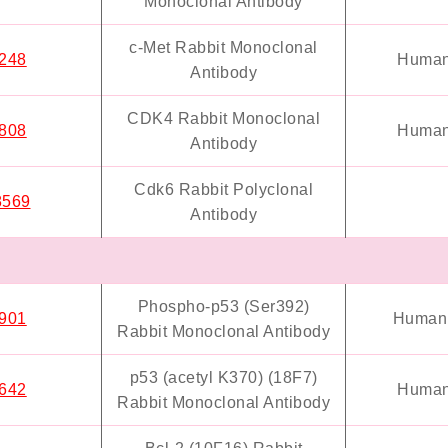
Monoclonal Antibody
c-Met Rabbit Monoclonal
248
Human
Antibody
CDK4 Rabbit Monoclonal
808
Human
Antibody
Cdk6 Rabbit Polyclonal
569
Antibody
Phospho-p53 (Ser392)
901
Human,
Rabbit Monoclonal Antibody
p53 (acetyl K370) (18F7)
642
Human
Rabbit Monoclonal Antibody