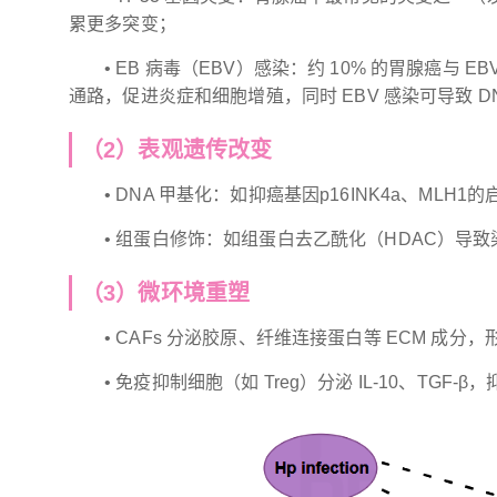
累更多突变；
• EB 病毒（EBV）感染：约 10% 的胃腺癌与 EBV 
通路，促进炎症和细胞增殖，同时 EBV 感染可导致 
（2）表观遗传改变
• DNA 甲基化：如抑癌基因p16INK4a、M
• 组蛋白修饰：如组蛋白去乙酰化（HDAC）导
（3）微环境重塑
• CAFs 分泌胶原、纤维连接蛋白等 ECM 成
• 免疫抑制细胞（如 Treg）分泌 IL-10、TGF