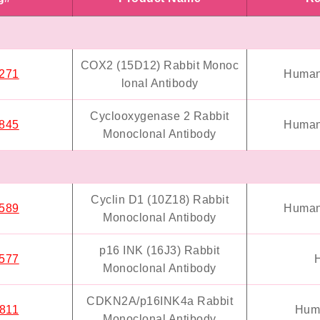
COX2 (15D12) Rabbit Monoc
271
Human
lonal Antibody
Cyclooxygenase 2 Rabbit
845
Human
Monoclonal Antibody
Cyclin D1 (10Z18) Rabbit
589
Human
Monoclonal Antibody
p16 INK (16J3) Rabbit
577
Monoclonal Antibody
CDKN2A/p16INK4a Rabbit
811
Hum
Monoclonal Antibody