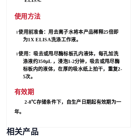
ELISA.
使用方法
使用前准备：用去离子水将本产品稀释
25倍即
l
为1X ELISA洗涤工作液。
使用：吸去或甩尽酶标板孔内液体，每孔加洗
l
涤液约
350μL ，浸泡1-2分钟，吸去或甩尽酶
标板内的液体，在厚的吸水纸上拍干，重复2-
5次。
有效期
2-8℃
存储条件下，
自生产日期起有效期为
一
年
。
相关产品