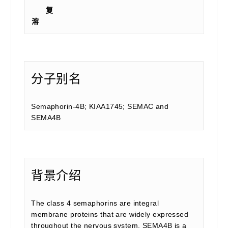
复
溶
分子别名
Semaphorin-4B; KIAA1745; SEMAC and
SEMA4B
背景介绍
The class 4 semaphorins are integral
membrane proteins that are widely expressed
throughout the nervous system. SEMA4B is a