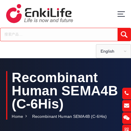
S
k
i
p
t
Submi
o
c
o
English
n
t
e
Recombinant
n
t
Human SEMA4B
(C-6His)
Home
Recombinant Human SEMA4B (C-6His)