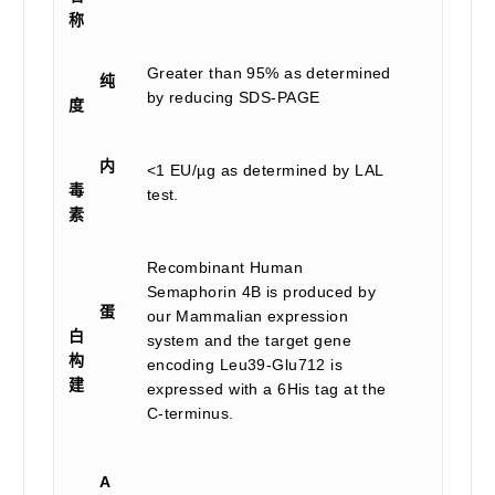
称
Greater than 95% as determined
纯
by reducing SDS-PAGE
度
内
<1 EU/µg as determined by LAL
毒
test.
素
Recombinant Human
Semaphorin 4B is produced by
蛋
our Mammalian expression
白
system and the target gene
构
encoding Leu39-Glu712 is
建
expressed with a 6His tag at the
C-terminus.
A