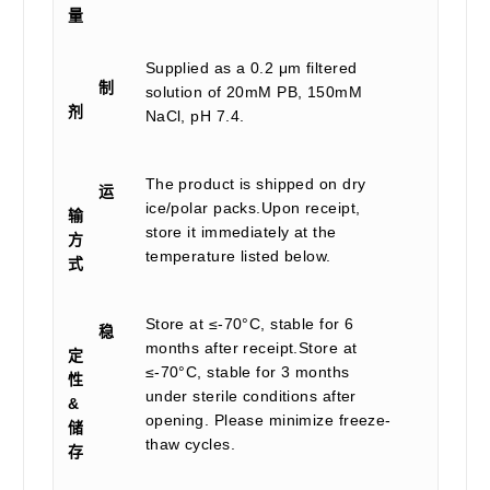
量
Supplied as a 0.2 μm filtered
制
solution of 20mM PB, 150mM
剂
NaCl, pH 7.4.
The product is shipped on dry
运
ice/polar packs.Upon receipt,
输
store it immediately at the
方
temperature listed below.
式
Store at ≤-70°C, stable for 6
稳
months after receipt.Store at
定
≤-70°C, stable for 3 months
性
under sterile conditions after
&
opening. Please minimize freeze-
储
thaw cycles.
存