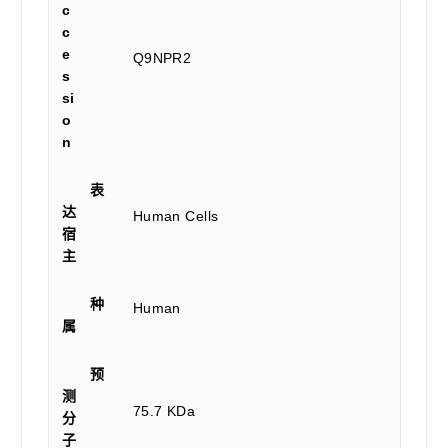
c
c
e
Q9NPR2
s
si
o
n
表
达
Human Cells
宿
主
种
Human
属
预
测
75.7 KDa
分
子