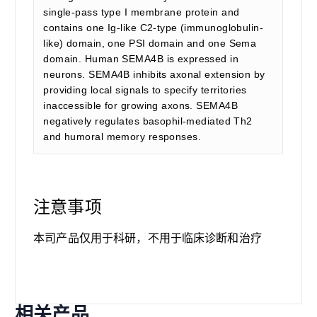
single-pass type I membrane protein and
contains one Ig-like C2-type (immunoglobulin-
like) domain, one PSI domain and one Sema
domain. Human SEMA4B is expressed in
neurons. SEMA4B inhibits axonal extension by
providing local signals to specify territories
inaccessible for growing axons. SEMA4B
negatively regulates basophil-mediated Th2
and humoral memory responses.
注意事项
本司产品仅用于科研，不用于临床诊断和治疗
相关产品