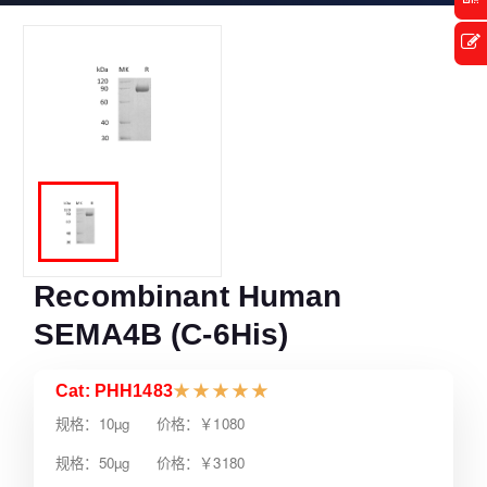
Recombinant Human
SEMA4B (C-6His)
Cat: PHH1483
★
★
★
★
★
规格：10µg 价格：￥1080
规格：50µg 价格：￥3180