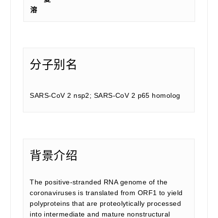
溶
分子别名
SARS-CoV 2 nsp2; SARS-CoV 2 p65 homolog
背景介绍
The positive-stranded RNA genome of the
coronaviruses is translated from ORF1 to yield
polyproteins that are proteolytically processed
into intermediate and mature nonstructural