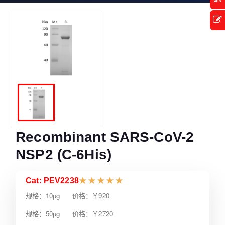
Recombinant SARS-CoV-2
NSP2 (C-6His)
Cat: PEV2238
★
★
★
★
★
规格：10µg 价格：￥920
规格：50µg 价格：￥2720