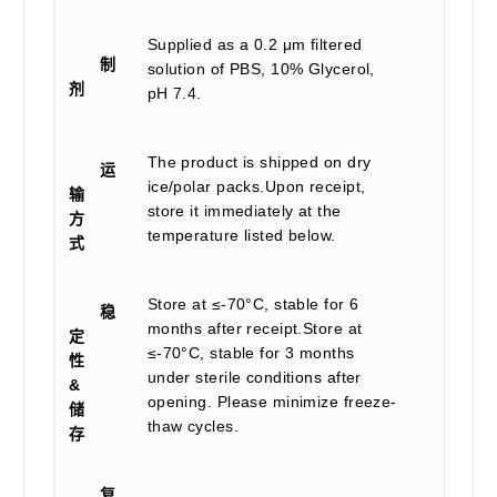
Supplied as a 0.2 μm filtered
制
solution of PBS, 10% Glycerol,
剂
pH 7.4.
The product is shipped on dry
运
ice/polar packs.Upon receipt,
输
store it immediately at the
方
temperature listed below.
式
Store at ≤-70°C, stable for 6
稳
months after receipt.Store at
定
≤-70°C, stable for 3 months
性
under sterile conditions after
&
opening. Please minimize freeze-
储
thaw cycles.
存
复