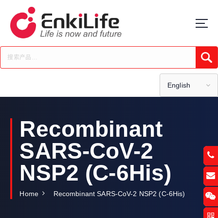
S
k
i
p
t
Submi
o
c
o
English
n
t
e
Recombinant
n
t
SARS-CoV-2
NSP2 (C-6His)
Home
Recombinant SARS-CoV-2 NSP2 (C-6His)