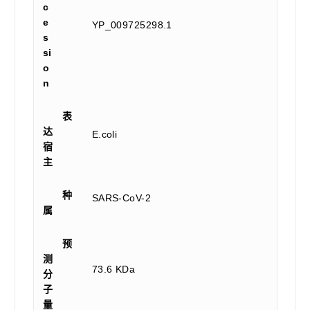
c
e
YP_009725298.1
s
si
o
n
表
达
E.coli
宿
主
种
SARS-CoV-2
属
预
测
73.6 KDa
分
子
量