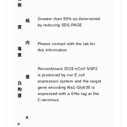
称
Greater than 95% as determined
纯
by reducing SDS-PAGE
度
内
Please contact with the lab for
毒
this information
素
Recombinant 2019-nCoV NSP2
is produced by our E.coli
蛋
expression system and the target
白
gene encoding Ala1-Gly638 is
构
expressed with a 6His tag at the
建
C-terminus.
A
c