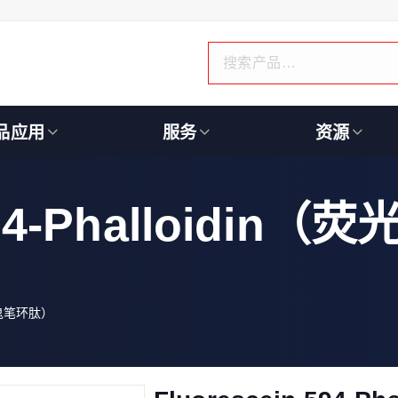
品应用
服务
资源
 594-Phalloidi
标记鬼笔环肽）