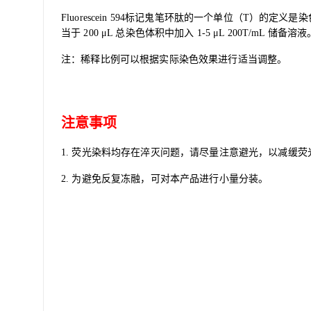
Fluorescein 594
标记鬼笔环肽的一个单位（T）的定义是染色一个加
当于 200
μ
L
总染色体积中加入 1-5
μ
L 200T/mL
储备溶液
注：稀释比例可以根据实际染色效果进行适当调整。
注意事项
1. 荧光染料均存在淬灭问题，请尽量注意避光，以减缓荧
2. 为避免反复冻融，可对本产品进行小量分装。