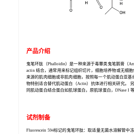
产品介绍
鬼笔环肽（Phalloidin）是一种来源于毒蕈类鬼笔鹅膏（Aman
actin 结合，通常用来标记组织切片，细胞培养物或无细胞体
来源的肌肉细胞或非肌肉细胞，按照每一个肌动蛋白亚基
物特别适合替代肌动蛋白（Actin）抗体进行相关研究。 另外
同肌动蛋白结合蛋白如肌球蛋白，原肌球蛋白，DNase 
试剂制备
Fluorescein 594标记的鬼笔环肽：取适量无菌水溶解管中冻