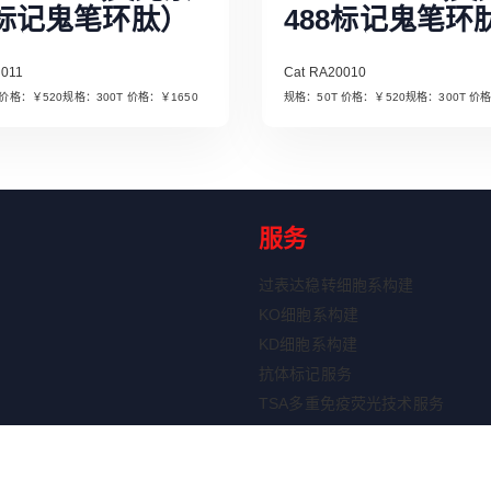
5标记鬼笔环肽）
488标记鬼笔环
0011
Cat RA20010
规格：50T 价格：￥520规格：300T 价格：￥1650
规格：50T 价格
Read More
Read More
服务
过表达稳转细胞系构建
KO细胞系构建
KD细胞系构建
抗体标记服务
TSA多重免疫荧光技术服务
ELISA定制服务
重组蛋白表达服务