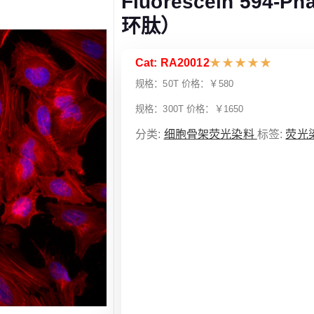
Fluorescein 594
环肽）
Cat: RA20012
★
★
★
★
★
规格：50T 价格：￥580
规格：300T 价格：￥1650
分类:
细胞骨架荧光染料
标签:
荧光