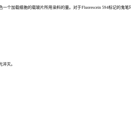
载细胞的载玻片所用染料的量。对于Fluorescein 594标记的鬼笔环肽
。
光淬灭。