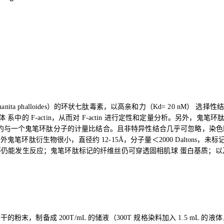
ita phalloides）的环状七肽毒素，以高亲和力（Kd= 20 nM） 选择
 系中的 F-actin，从而对 F-actin 进行定性和定量分析。另外
约与一个鬼笔环肽分子的计量比结合。且非特异性结合几乎可忽略，染色
鬼笔环肽衍生物很小，直径约 12-15Å，分子量＜2000 Daltons，未
I 等仍能发生反应；鬼笔环肽标记的纤维丝仍可穿透固相肌球 蛋白基质；
干的粉末，制备成 200T/mL 的储液（300T 规格染料加入 1.5 mL 的液体