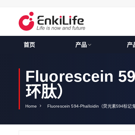
S
k
i
p
t
o
c
首页
产品
产
o
n
t
e
Fluorescein
n
t
环肽）
Home
Fluorescein 594-Phalloidin（荧光素594