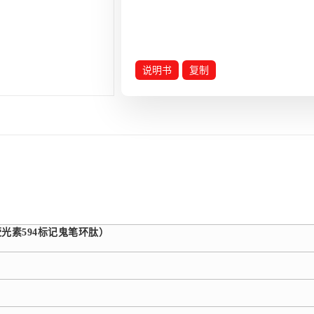
说明书
复制
光素594标记鬼笔环肽）