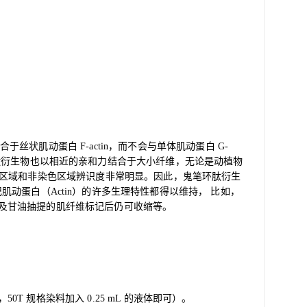
性结合于丝状肌动蛋白 F-actin，而不会与单体肌动蛋白 G-
，鬼笔环肽衍生物也以相近的亲和力结合于大小纤维，无论是动植物
区域和非染色区域辨识度非常明显。因此，鬼笔环肽衍生
标记肌动蛋白（Actin）的许多生理特性都得以维持， 比如，
以及甘油抽提的肌纤维标记后仍可收缩等。
，50T 规格染料加入 0.25 mL 的液体即可）。