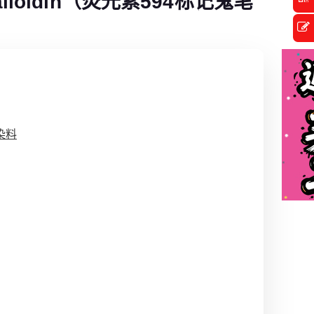
-Phalloidin（荧光素594标记鬼笔
染料