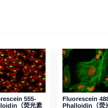
rescein 555-
Fluorescein 48
lloidin（荧光素
Phalloidin（