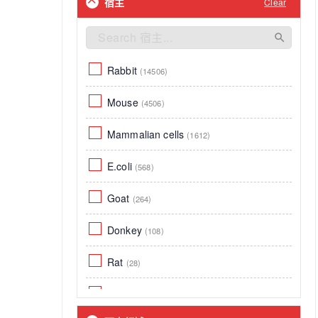
宿主
Clear
Cow
基础培养基
(9)
(4)
Species independent
裂解液
(8)
(4)
SARS-CoV-2
IHC试剂盒
Rabbit
(8)
(14506)
(2)
Transfected
WB试剂盒
Mouse
(7)
(4506)
(2)
Zebrafish
特级胎牛血清
Mammalian cells
(6)
(2)
(1612)
Bovin
ECL
E.coli
(6)
(1)
(568)
African Green Mouseonkey
血清
Goat
(5)
(1)
(264)
Sheep
618抗体买二送一
Donkey
(5)
(108)
(1)
Drosophila
Rat
(5)
(28)
E.coli
Yeast
(4)
(7)