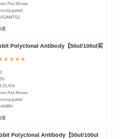
an,Rat,Mouse
onjugated
ADAMTS2
信息
bbit Polyclonal Antibody【50ul/100ul买
★
★
★
★
★
0
50
,ELISA
an,Rat,Mouse
onjugated
：AMBN
信息
bbit Polyclonal Antibody【50ul/100ul