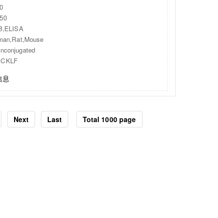
0
50
,ELISA
an,Rat,Mouse
onjugated
CKLF
信息
Next
Last
Total 1000 page