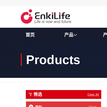
S
k
i
p
t
o
c
首页
产品
o
n
t
e
n
Products
t
筛选
Clear All
Human
(20401)
类别
Clear