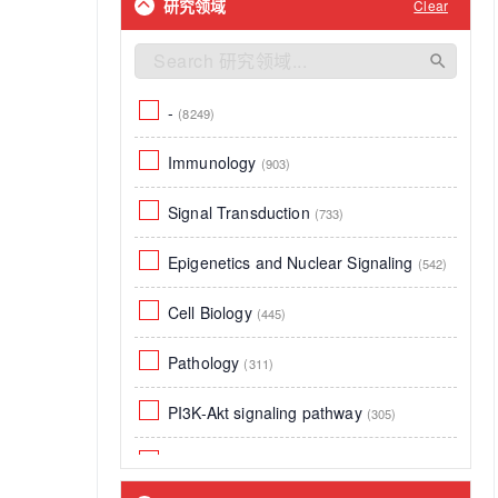
研究领域
Clear
Chiken
Insect cells
(4)
(3)
Chikungunya virus (strain 37997)
Human Cell
(1)
(CHIKV)
(4)
Human
-
(8249)
(0)
Duck
(4)
Mammalian cell
Immunology
(903)
(0)
Escherichia coli
(3)
R
Signal Transduction
(0)
(733)
Guinea pig
(3)
Epigenetics and Nuclear Signaling
(542)
Universal
(3)
Cell Biology
(445)
Plants
(3)
Pathology
(311)
Tag
(2)
PI3K-Akt signaling pathway
(305)
Rice
(2)
Neuroscience
(291)
plant
(2)