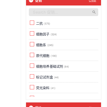
促销
Clear
细胞功能检测试剂盒
(0)
Rhesus Macaque
(32)
Chikungunya virus (strain S27-African
prototype) (CHIKV)
(28)
二抗
(575)
Cat
(24)
细胞因子
(324)
Biotin
(22)
细胞系
(245)
Other
(20)
原代细胞
(190)
Bovine
(18)
细胞培养基础试剂
(84)
Chikungunya virus (strain Nagpur)
(CHIKV)
标记试剂盒
(12)
(44)
Fish
荧光染料
(12)
(41)
Canine
标签内参
(11)
(21)