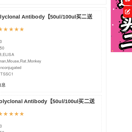
olyclonal Antibody【50ul/100ul买二送
★
★
★
★
★
0
50
,ELISA
n,Mouse,Rat,Monkey
onjugated
TSSC1
信息
Polyclonal Antibody【50ul/100ul买二送
★
★
★
★
★
0