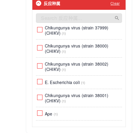
(CHIKV)
(1)
反应种属
Clear
Tags and Cell Markers
Phospho
IHC
(3787)
(30)
(3)
Xenopus tropicalis
(1)
植物生理系列
TSA
IP
(3675)
(5)
(3)
Chikungunya virus (strain 37999)
Fluorescent Dye
Methyl
ICC
(1929)
(4)
(2)
(CHIKV)
(1)
Cell Viability and Cytotoxicity
Fluorescein 488
IF
Chikungunya virus (strain 38000)
(1626)
(3)
(2)
(CHIKV)
(1)
Infectious Diseases
Fluorescein 555
IHC-F
(517)
(2)
(2)
Chikungunya virus (strain 38002)
(CHIKV)
(1)
Endocrine & Metabolism
Fluorescein 594
Dotblot
(36)
(2)
(2)
E. Escherichia coli
(1)
氧化应激;能量代谢
Fluorescein 647
ChIP
(24)
(2)
(1)
Chikungunya virus (strain 38001)
Cellular Senescence
R-PE
mIHC
(1)
(19)
(1)
(CHIKV)
(1)
Signaling Transduction
APC-Cy5.5
Cell Metabolism Assays
(1)
(1)
(17)
Ape
(1)
Biochemicals
APC
IF-ICC
(1)
(11)
(1)
Tilapia
(1)