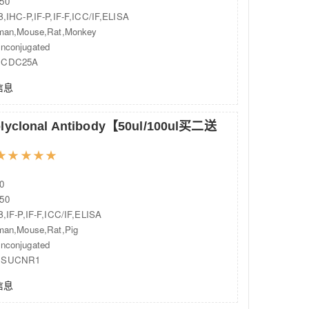
50
HC-P,IF-P,IF-F,ICC/IF,ELISA
n,Mouse,Rat,Monkey
onjugated
CDC25A
信息
olyclonal Antibody【50ul/100ul买二送
★
★
★
★
★
0
50
F-P,IF-F,ICC/IF,ELISA
n,Mouse,Rat,Pig
onjugated
SUCNR1
信息