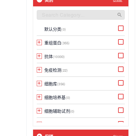
Mouse
(13273)
Rat
(11169)
默认分类
(0)
Monkey
(772)
重组蛋白
(355)
Rabbit
(401)
抗体
(10000)
Hamster
(123)
免疫检测
(22)
Pig
(98)
细胞库
(356)
Chicken
(80)
细胞培养基
(0)
Cynomolgus
(76)
细胞辅助试剂
(0)
Goat
(46)
荧光染料
(0)
Dog
(40)