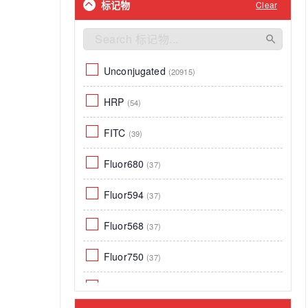
标记物
Clear
Apoptosis
(255)
Fruitfly
(2)
Cardiovascular
(206)
Nematode
(2)
TGF-beta signaling pathway
Unconjugated
(20915)
(196)
Saccharomyces Cerevisiae
(2)
MAPK signaling pathway
HRP
(54)
(191)
KSHV
(2)
Tags & Cell Markers
FITC
(39)
(147)
Macaca mulatta
(2)
Jak-STAT signaling pathway
Fluor680
(37)
(123)
Golden hamster
(2)
Autophagy
Fluor594
(37)
(83)
Firefly
(2)
Wnt signaling pathway
Fluor568
(37)
(68)
S. cerevisiae
(2)
Hippo signaling pathway
Fluor750
(37)
(66)
VV、Vaccinia virus
(1)
Cancer
Fluor700
(60)
(37)
Chikungunya virus (strain 38005)
(CHIKV)