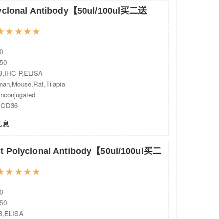
lyclonal Antibody【50ul/100ul买二送
★
★
★
★
★
0
50
,IHC-P,ELISA
,Mouse,Rat,Tilapia
onjugated
CD36
信息
t Polyclonal Antibody【50ul/100ul买二
★
★
★
★
★
0
50
,ELISA