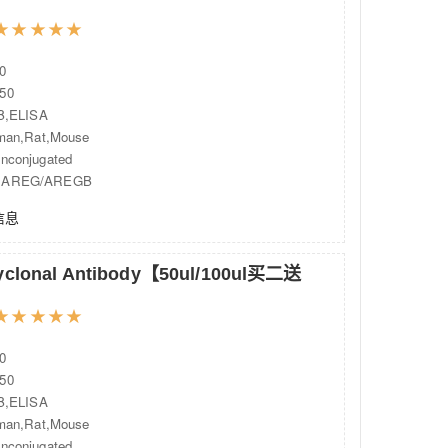
★
★
★
★
★
0
50
,ELISA
an,Rat,Mouse
onjugated
AREG/AREGB
信息
lyclonal Antibody【50ul/100ul买二送
★
★
★
★
★
0
50
,ELISA
an,Rat,Mouse
onjugated