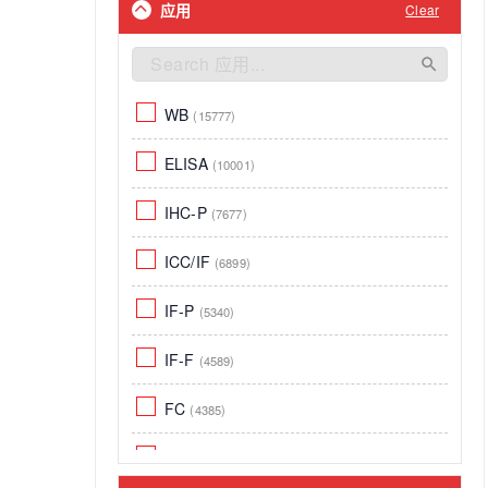
(1)
应用
Clear
mTOR signaling pathway
Fluor647
(37)
(60)
Ferret
(1)
Stem Cells
Fluor555
(37)
(27)
Recombinant protein
(1)
Notch signaling pathway
Fluor430
WB
(15777)
(37)
(25)
Guineapig
(1)
Metabolism
Biotin
ELISA
(37)
(10001)
(20)
Chikungunya virus (strain 38004)
Microbiology
Fluor532
IHC-P
(CHIKV)
(7677)
(37)
(20)
(1)
Developmental Biology
Fluor488
ICC/IF
Rate
(1)
(6899)
(37)
(5)
Proliferation
Fluor350
IF-P
SARS-1 and SARS-2 S Protein
(5340)
(37)
(4)
(1)
肝肾功能
Cy3
IF-F
Chinese hamster
(36)
(4589)
(4)
(1)
Chikungunya virus (strain 38003)
Flow Cytometry
RPE
FC
(4385)
(36)
(3)
(CHIKV)
(1)
氨基酸与蛋白
Fluor405
Cell Culture
(36)
(4098)
(3)
Chikungunya virus (strain 37998)