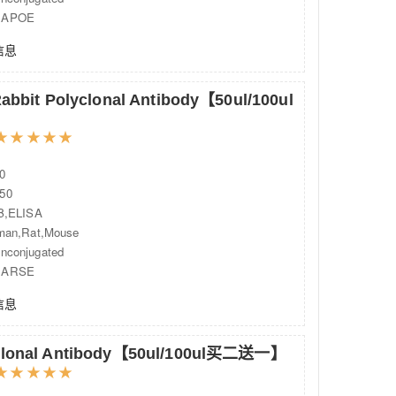
APOE
信息
Rabbit Polyclonal Antibody【50ul/100ul
★
★
★
★
★
0
50
,ELISA
an,Rat,Mouse
onjugated
ARSE
信息
yclonal Antibody【50ul/100ul买二送一】
★
★
★
★
★